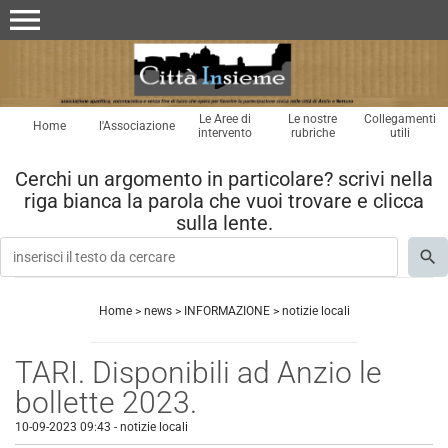
menu
Le Aree di
Le nostre
Collegamenti
Home
l'Associazione
intervento
rubriche
utili
Cerchi un argomento in particolare? scrivi nella
riga bianca la parola che vuoi trovare e clicca
sulla lente.
Home
>
news
>
INFORMAZIONE
>
notizie locali
TARI. Disponibili ad Anzio le
bollette 2023.
10-09-2023 09:43
-
notizie locali