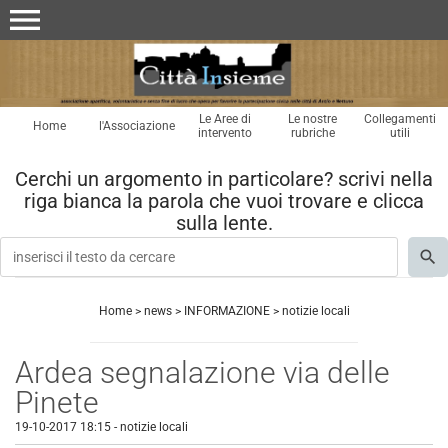
menu
Le Aree di
Le nostre
Collegamenti
Home
l'Associazione
intervento
rubriche
utili
Cerchi un argomento in particolare? scrivi nella
riga bianca la parola che vuoi trovare e clicca
sulla lente.
Home
>
news
>
INFORMAZIONE
>
notizie locali
Ardea segnalazione via delle
Pinete
19-10-2017 18:15
-
notizie locali