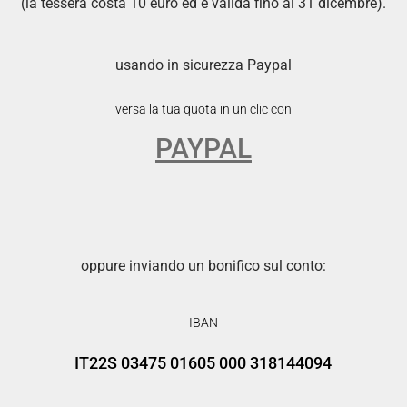
(la tessera costa 10 euro ed è valida fino al 31 dicembre).
usando in sicurezza Paypal
versa la tua quota in un clic con
PAYPAL
oppure inviando un bonifico sul conto:
IBAN
IT22S 03475 01605 000 318144094