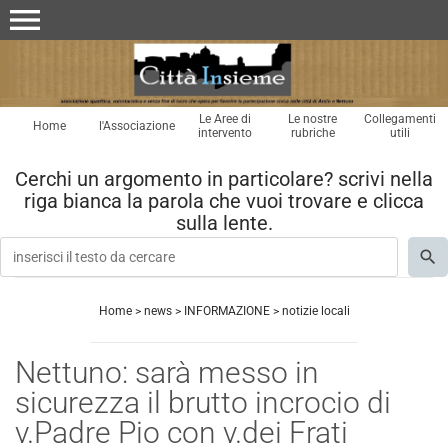
menu
Le Aree di
Le nostre
Collegamenti
Home
l'Associazione
intervento
rubriche
utili
Cerchi un argomento in particolare? scrivi nella
riga bianca la parola che vuoi trovare e clicca
sulla lente.
Home
>
news
>
INFORMAZIONE
>
notizie locali
Nettuno: sarà messo in
sicurezza il brutto incrocio di
v.Padre Pio con v.dei Frati