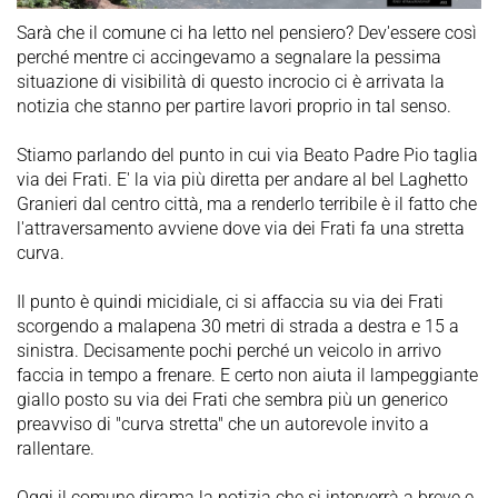
Sarà che il comune ci ha letto nel pensiero? Dev'essere così
perché mentre ci accingevamo a segnalare la pessima
situazione di visibilità di questo incrocio ci è arrivata la
notizia che stanno per partire lavori proprio in tal senso.
Stiamo parlando del punto in cui via Beato Padre Pio taglia
via dei Frati. E' la via più diretta per andare al bel Laghetto
Granieri dal centro città, ma a renderlo terribile è il fatto che
l'attraversamento avviene dove via dei Frati fa una stretta
curva.
Il punto è quindi micidiale, ci si affaccia su via dei Frati
scorgendo a malapena 30 metri di strada a destra e 15 a
sinistra. Decisamente pochi perché un veicolo in arrivo
faccia in tempo a frenare. E certo non aiuta il lampeggiante
giallo posto su via dei Frati che sembra più un generico
preavviso di "curva stretta" che un autorevole invito a
rallentare.
Oggi il comune dirama la notizia che si interverrà a breve e