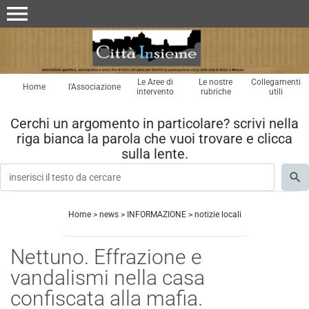
menu
Le Aree di
Le nostre
Collegamenti
Home
l'Associazione
intervento
rubriche
utili
Cerchi un argomento in particolare? scrivi nella
riga bianca la parola che vuoi trovare e clicca
sulla lente.
Home
>
news
>
INFORMAZIONE
>
notizie locali
Nettuno. Effrazione e
vandalismi nella casa
confiscata alla mafia.