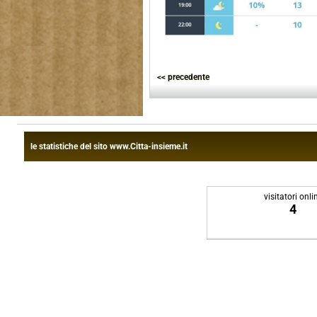
<< precedente
le statistiche del sito www.Citta-insieme.it
visitatori onli
4