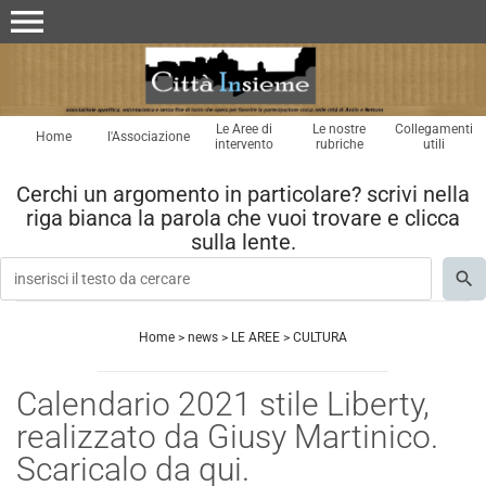
menu
Le Aree di
Le nostre
Collegamenti
Home
l'Associazione
intervento
rubriche
utili
Cerchi un argomento in particolare? scrivi nella
riga bianca la parola che vuoi trovare e clicca
sulla lente.
Home
>
news
>
LE AREE
>
CULTURA
Calendario 2021 stile Liberty,
realizzato da Giusy Martinico.
Scaricalo da qui.