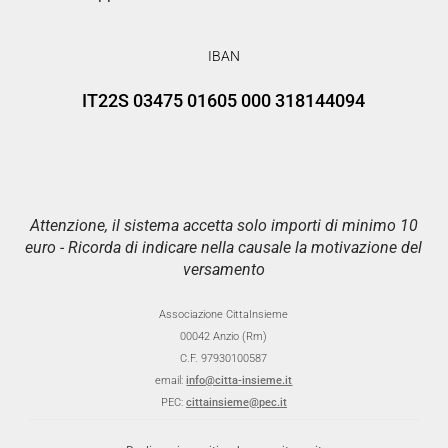
IBAN
IT22S 03475 01605 000 318144094
Attenzione, il sistema accetta solo importi di minimo 10
euro - Ricorda di indicare nella causale la motivazione del
versamento
Associazione CittaInsieme
00042 Anzio (Rm)
C.F. 97930100587
email:
info@citta-insieme.it
PEC:
cittainsieme@pec.it