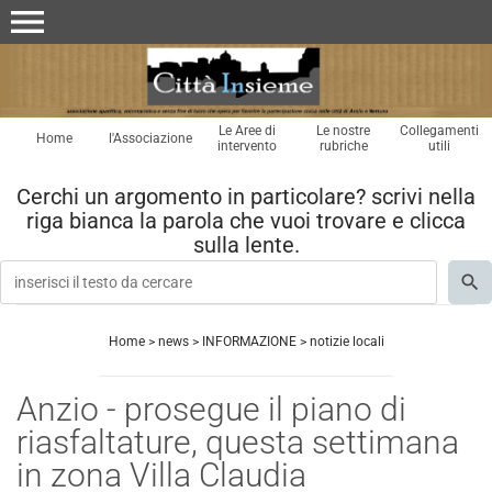
menu
Le Aree di
Le nostre
Collegamenti
Home
l'Associazione
intervento
rubriche
utili
Cerchi un argomento in particolare? scrivi nella
riga bianca la parola che vuoi trovare e clicca
sulla lente.
Home
>
news
>
INFORMAZIONE
>
notizie locali
Anzio - prosegue il piano di
riasfaltature, questa settimana
in zona Villa Claudia