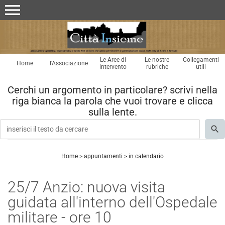
menu
Le Aree di
Le nostre
Collegamenti
Home
l'Associazione
intervento
rubriche
utili
Cerchi un argomento in particolare? scrivi nella
riga bianca la parola che vuoi trovare e clicca
sulla lente.
Home
>
appuntamenti
>
in calendario
25/7 Anzio: nuova visita
guidata all'interno dell'Ospedale
militare - ore 10