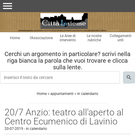
menu
Le Aree di
Le nostre
Collegamenti
Home
l'Associazione
intervento
rubriche
utili
Cerchi un argomento in particolare? scrivi nella
riga bianca la parola che vuoi trovare e clicca
sulla lente.
Home
>
appuntamenti
>
in calendario
20/7 Anzio: teatro all'aperto al
Centro Ecumenico di Lavinio
20-07-2019
-
in calendario