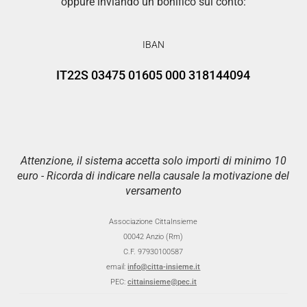
oppure inviando un bonifico sul conto:
IBAN
IT22S 03475 01605 000 318144094
Attenzione, il sistema accetta solo importi di minimo 10
euro - Ricorda di indicare nella causale la motivazione del
versamento
Associazione CittaInsieme
00042 Anzio (Rm)
C.F. 97930100587
email:
info@citta-insieme.it
PEC:
cittainsieme@pec.it