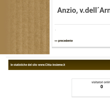
Anzio, v.dell´A
.
<< precedente
le statistiche del sito www.Citta-insieme.it
visitatori onli
0