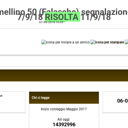
rmellino 50 (Falasche) segnalazio
7/9/18
RISOLTA
11/9/18
07-09-2018 16:05
-
PERDITE IDRICHE
ne
Chi ci legge
06-0
Inizio conteggio Maggio 2017
Ad oggi:
14392996