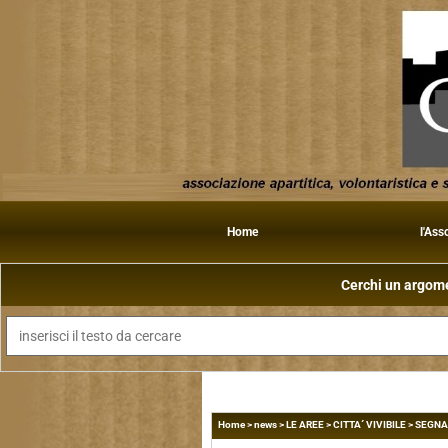
Home
l'Ass
Cerchi un argomen
Home
>
news
>
LE AREE
>
CITTA´ VIVIBILE
>
SEGNAL