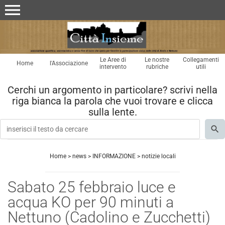
menu
Le Aree di
Le nostre
Collegamenti
Home
l'Associazione
intervento
rubriche
utili
Cerchi un argomento in particolare? scrivi nella
riga bianca la parola che vuoi trovare e clicca
sulla lente.
Home
>
news
>
INFORMAZIONE
>
notizie locali
Sabato 25 febbraio luce e
acqua KO per 90 minuti a
Nettuno (Cadolino e Zucchetti)