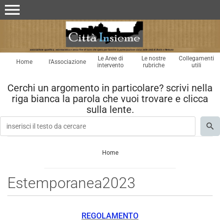
menu
Le Aree di
Le nostre
Collegamenti
Home
l'Associazione
intervento
rubriche
utili
Cerchi un argomento in particolare? scrivi nella
riga bianca la parola che vuoi trovare e clicca
sulla lente.
Home
Estemporanea2023
REGOLAMENTO