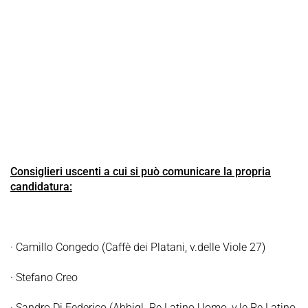
Consiglieri uscenti a cui si può comunicare la propria
candidatura:
·
Camillo Congedo (Caffè dei Platani, v.delle Viole 27)
·
Stefano Creo
·
Sandro Di Federico (Abbigl. Re Latino Uomo, v.le Re Latino