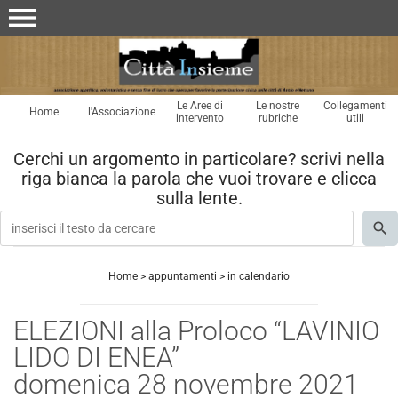
menu
Le Aree di
Le nostre
Collegamenti
Home
l'Associazione
intervento
rubriche
utili
Cerchi un argomento in particolare? scrivi nella
riga bianca la parola che vuoi trovare e clicca
sulla lente.
Home
>
appuntamenti
>
in calendario
ELEZIONI alla Proloco “LAVINIO
LIDO DI ENEA”
domenica 28 novembre 2021