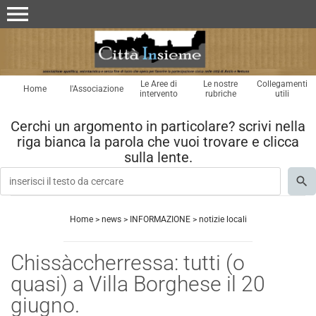
menu
Le Aree di
Le nostre
Collegamenti
Home
l'Associazione
intervento
rubriche
utili
Cerchi un argomento in particolare? scrivi nella
riga bianca la parola che vuoi trovare e clicca
sulla lente.
Home
>
news
>
INFORMAZIONE
>
notizie locali
Chissàccherressa: tutti (o
quasi) a Villa Borghese il 20
giugno.