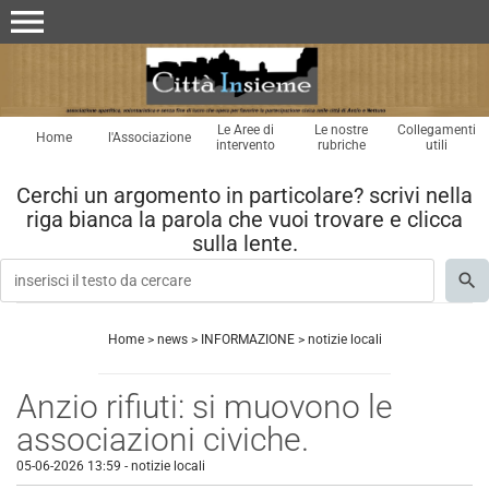
menu
Le Aree di
Le nostre
Collegamenti
Home
l'Associazione
intervento
rubriche
utili
Cerchi un argomento in particolare? scrivi nella
riga bianca la parola che vuoi trovare e clicca
sulla lente.
Home
>
news
>
INFORMAZIONE
>
notizie locali
Anzio rifiuti: si muovono le
associazioni civiche.
05-06-2026 13:59
-
notizie locali