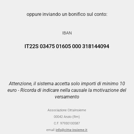
oppure inviando un bonifico sul conto:
IBAN
IT22S 03475 01605 000 318144094
Attenzione, il sistema accetta solo importi di minimo 10
euro - Ricorda di indicare nella causale la motivazione del
versamento
Associazione CittaInsieme
00042 Anzio (Rm)
C.F. 97930100587
email:
info@citta-insieme.it