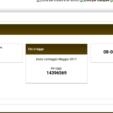
ne
Chi ci legge
08-0
Inizio conteggio Maggio 2017
Ad oggi:
14396569