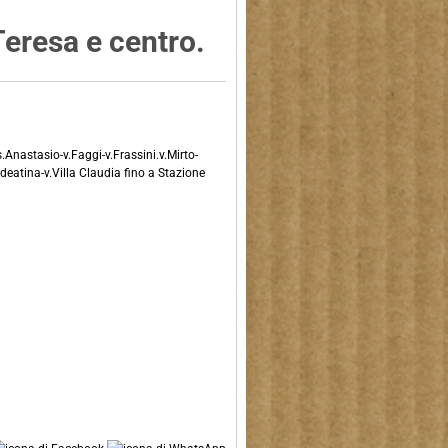
.Teresa e centro.
s.Anastasio-v.Faggi-v.Frassini.v.Mirto-
deatina-v.Villa Claudia fino a Stazione