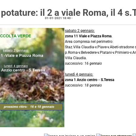
potature: il 2 a viale Roma, il 4 s
01-01-2021 18:40
-
notizie locali
sabato 2 gennaio:
zona 11 Viale e Piazza Roma
.
Area compresa nel perimetro:
Staz.Villa Claudia-v.Piave-v.Abeti-stradone 
p.Roma-v.Belvedere-v.Platani-v.Primiero-v.Ar
Villa Claudia.
successivo: 16 gennaio
lunedì 4 gennaio:
zona 1 Anzio centro - S.Teresa
successivo: 18 gennaio