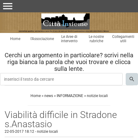
menu
Le Aree di
Le nostre
Collegamenti
Home
l'Associazione
intervento
rubriche
utili
Cerchi un argomento in particolare? scrivi nella
riga bianca la parola che vuoi trovare e clicca
sulla lente.
Home
>
news
>
INFORMAZIONE
>
notizie locali
Viabilità difficile in Stradone
s.Anastasio
22-05-2017 18:12
-
notizie locali