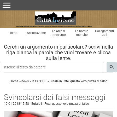
menu
Le Aree di
Le nostre
Collegamenti
Home
l'Associazione
intervento
rubriche
utili
Cerchi un argomento in particolare? scrivi nella
riga bianca la parola che vuoi trovare e clicca
sulla lente.
Home
>
news
>
RUBRICHE
>
Bufale in Rete: questo vero puzza di falso
Svincolarsi dai falsi messaggi
10-01-2018 15:58
-
Bufale in Rete: questo vero puzza di falso