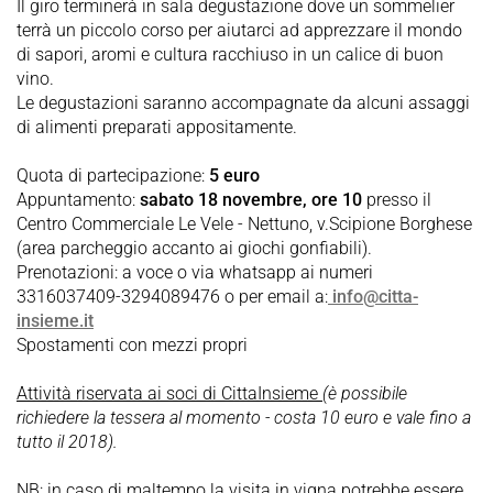
Il giro terminerà in sala degustazione dove un sommelier
terrà un piccolo corso per aiutarci ad apprezzare il mondo
di sapori, aromi e cultura racchiuso in un calice di buon
vino.
Le degustazioni saranno accompagnate da alcuni assaggi
di alimenti preparati appositamente.
Quota di partecipazione:
5 euro
Appuntamento:
sabato 18 novembre, ore 10
presso il
Centro Commerciale Le Vele - Nettuno, v.Scipione Borghese
(area parcheggio accanto ai giochi gonfiabili).
Prenotazioni: a voce o via whatsapp ai numeri
3316037409-3294089476 o per email a:
info@citta-
insieme.it
Spostamenti con mezzi propri
Attività riservata ai soci di CittaInsieme
(è possibile
richiedere la tessera al momento - costa 10 euro e vale fino a
tutto il 2018).
NB: in caso di maltempo la visita in vigna potrebbe essere