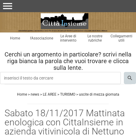
menu
Le Aree di
Le nostre
Collegamenti
Home
l'Associazione
intervento
rubriche
utili
Cerchi un argomento in particolare? scrivi nella
riga bianca la parola che vuoi trovare e clicca
sulla lente.
Home
>
news
>
LE AREE
>
TURISMO
>
uscite di mezza giornata
Sabato 18/11/2017 Mattinata
enologica con CittaInsieme in
azienda vitivinicola di Nettuno