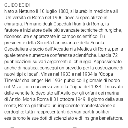
GUIDO EGIDI
Nato a Nettuno il 10 luglio 1883, si laureò in medicina all
´Università di Roma nel 1906, dove si specializzò in
chirurgia. Primario degli Ospedali Riuniti di Roma, fu
fautore e iniziatore delle più avanzate tecniche chirurgiche,
riconosciute e apprezzate in campo scientifico. Fu
presidente della Società Lancisiana e della Scuola
Ospedaliera e socio dell´Accademia Medica di Roma, per la
quale tenne numerose conferenze scientifiche. Lascia 72
pubblicazioni su vari argomenti di chirurgia. Appassionato
anche di nautica, conseguì un brevetto per la costruzione di
nuovi tipi di scafi. Vinse nel 1933 e nel 1934 la "Coppa
Tirrenia" challenger. Nel 1934 pubblicò il giornale di bordo
col Mizar, con cui aveva vinto la Coppa del 1933. Il ricavato
delle vendite fu devoluto all´Asilo per gli orfani dei marinai
di Anzio. Morì a Roma il 31 ottobre 1949. Il giorno della sua
morte, Roma gli tributò un´imponente manifestazione di
cordoglio: tutti i rappresentanti dei vari partiti politici
esaltarono le sue doti di scienziato e di insigne benefattore.