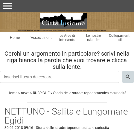
menu
Le Aree di
Le nostre
Collegamenti
Home
l'Associazione
intervento
rubriche
utili
Cerchi un argomento in particolare? scrivi nella
riga bianca la parola che vuoi trovare e clicca
sulla lente.
Home
>
news
>
RUBRICHE
>
Storia delle strade: toponomastica e curiosità
NETTUNO - Salita e Lungomare
Egidi
30-01-2018 09:16
-
Storia delle strade: toponomastica e curiosità