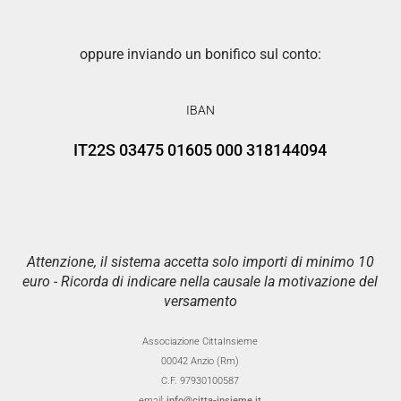
oppure inviando un bonifico sul conto:
IBAN
IT22S 03475 01605 000 318144094
Attenzione, il sistema accetta solo importi di minimo 10
euro - Ricorda di indicare nella causale la motivazione del
versamento
Associazione CittaInsieme
00042 Anzio (Rm)
C.F. 97930100587
email:
info@citta-insieme.it