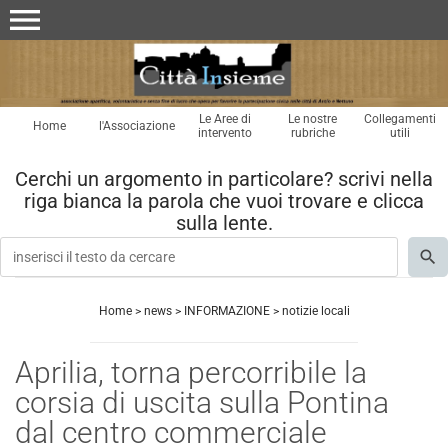
menu
Le Aree di
Le nostre
Collegamenti
Home
l'Associazione
intervento
rubriche
utili
Cerchi un argomento in particolare? scrivi nella
riga bianca la parola che vuoi trovare e clicca
sulla lente.
Home
>
news
>
INFORMAZIONE
>
notizie locali
Aprilia, torna percorribile la
corsia di uscita sulla Pontina
dal centro commerciale