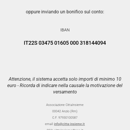
oppure inviando un bonifico sul conto:
IBAN
IT22S 03475 01605 000 318144094
Attenzione, il sistema accetta solo importi di minimo 10
euro - Ricorda di indicare nella causale la motivazione del
versamento
Associazione CittaInsieme
00042 Anzio (Rm)
C.F. 97930100587
email:
info@citta-insieme.it