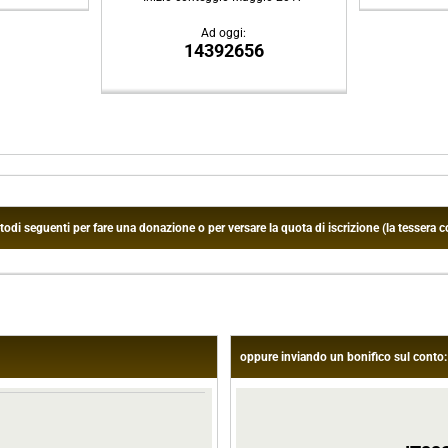
Ad oggi:
14392656
 seguenti per fare una donazione o per versare la quota di iscrizione (la tessera co
oppure inviando un bonifico sul conto: