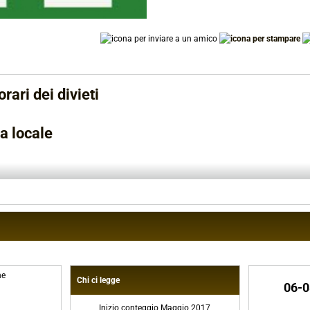
rari dei divieti
ia locale
ne
Chi ci legge
06-0
Inizio conteggio Maggio 2017