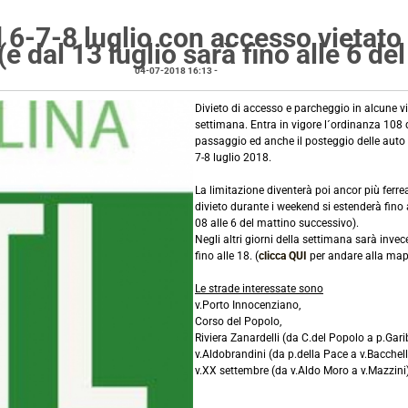
6-7-8 luglio con accesso vietato 
 (e dal 13 luglio sarà fino alle 6 d
04-07-2018 16:13
-
notizie locali
Divieto di accesso e parcheggio in alcune vi
settimana. Entra in vigore l´ordinanza 108 
passaggio ed anche il posteggio delle auto
7-8 luglio 2018.
La limitazione diventerà poi ancor più ferr
divieto durante i weekend si estenderà fino 
08 alle 6 del mattino successivo).
Negli altri giorni della settimana sarà invec
fino alle 18. (
clicca QUI
per andare alla mapp
Le strade interessate sono
v.Porto Innocenziano,
Corso del Popolo,
Riviera Zanardelli (da C.del Popolo a p.Garib
v.Aldobrandini (da p.della Pace a v.Bacchelli
v.XX settembre (da v.Aldo Moro a v.Mazzini