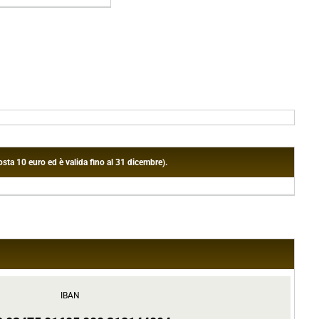
sta 10 euro ed è valida fino al 31 dicembre).
IBAN