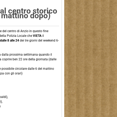
al centro storico
el mattino dopo)
e del centro di Anzio in questo fine
della Polizia Locale che
VIETA
il
dalle 8 alle 24
dei tre giorni del weekend 6-
ea dalla prossima settimana quando il
a coprire ben 22 ore della giornata (dalle
e possibile circolare dalle 6 del mattino
a con gli orari)
aldi),
),
)