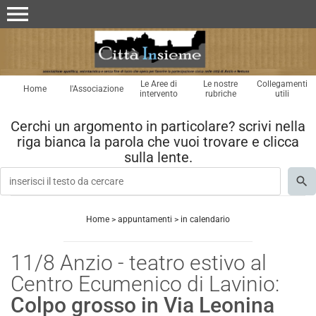
menu
Le Aree di
Le nostre
Collegamenti
Home
l'Associazione
intervento
rubriche
utili
Cerchi un argomento in particolare? scrivi nella
riga bianca la parola che vuoi trovare e clicca
sulla lente.
Home
>
appuntamenti
>
in calendario
11/8 Anzio - teatro estivo al
Centro Ecumenico di Lavinio:
Colpo grosso in Via Leonina