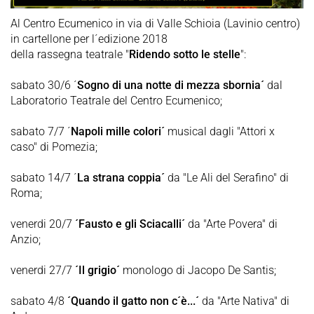
Al Centro Ecumenico in via di Valle Schioia (Lavinio centro)
in cartellone per l´edizione 2018
della rassegna teatrale "
Ridendo sotto le stelle
":
sabato 30/6 ´
Sogno di una notte di mezza sbornia´
dal
Laboratorio Teatrale del Centro Ecumenico;
sabato 7/7 ´
Napoli mille colori´
musical dagli "Attori x
caso" di Pomezia;
sabato 14/7 ´
La strana coppia´
da "Le Ali del Serafino" di
Roma;
venerdi 20/7
´Fausto e gli Sciacalli´
da "Arte Povera" di
Anzio;
venerdi 27/7
´Il grigio´
monologo di Jacopo De Santis;
sabato 4/8
´Quando il gatto non c´è...´
da "Arte Nativa" di