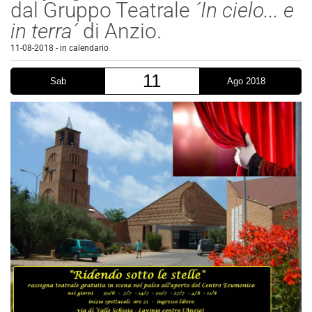
dal Gruppo Teatrale
´In cielo... e
in terra´
di Anzio.
11-08-2018
-
in calendario
11
Sab
Ago 2018