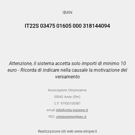
IBAN
IT22S 03475 01605 000 318144094
Attenzione, il sistema accetta solo importi di minimo 10
euro - Ricorda di indicare nella causale la motivazione del
versamento
Associazione CittaInsieme
00042 Anzio (Rm)
C.F. 97930100587
email:
info@citta-insieme.it
PEC:
cittainsieme@pec.it
Realizzazione siti web www.sitoper.it