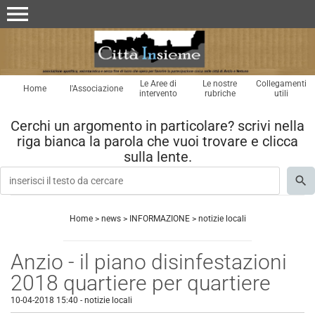
menu
Le Aree di
Le nostre
Collegamenti
Home
l'Associazione
intervento
rubriche
utili
Cerchi un argomento in particolare? scrivi nella
riga bianca la parola che vuoi trovare e clicca
sulla lente.
Home
>
news
>
INFORMAZIONE
>
notizie locali
Anzio - il piano disinfestazioni
2018 quartiere per quartiere
10-04-2018 15:40
-
notizie locali