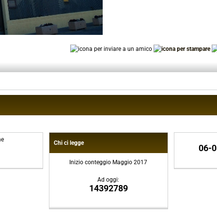
ne
Chi ci legge
06-0
Inizio conteggio Maggio 2017
Ad oggi:
14392789