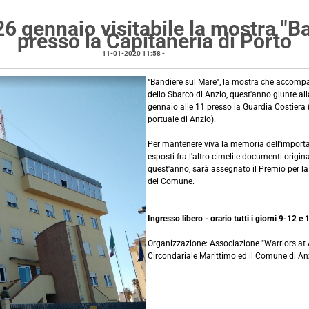
 26 gennaio visitabile la mostra "B
presso la Capitaneria di Porto
11-01-2020 11:58
-
notizie locali
“Bandiere sul Mare", la mostra che accompag
dello Sbarco di Anzio, quest'anno giunte all
gennaio alle 11 presso la Guardia Costiera (
portuale di Anzio).
Per mantenere viva la memoria dell'import
esposti fra l'altro cimeli e documenti origina
quest'anno, sarà assegnato il Premio per la 
del Comune.
Ingresso libero - orario tutti i giorni 9-12 e
Organizzazione: Associazione "Warriors at A
Circondariale Marittimo ed il Comune di An