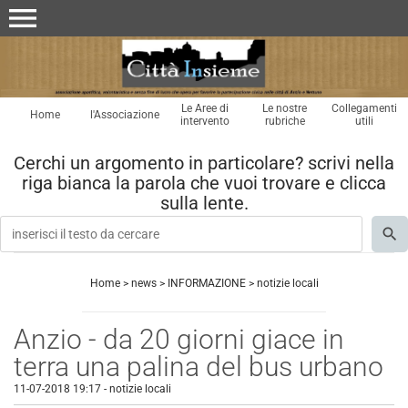
menu
Le Aree di
Le nostre
Collegamenti
Home
l'Associazione
intervento
rubriche
utili
Cerchi un argomento in particolare? scrivi nella
riga bianca la parola che vuoi trovare e clicca
sulla lente.
Home
>
news
>
INFORMAZIONE
>
notizie locali
Anzio - da 20 giorni giace in
terra una palina del bus urbano
11-07-2018 19:17
-
notizie locali