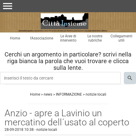
menu
Le Aree di
Le nostre
Collegamenti
Home
l'Associazione
intervento
rubriche
utili
Cerchi un argomento in particolare? scrivi nella
riga bianca la parola che vuoi trovare e clicca
sulla lente.
Home
>
news
>
INFORMAZIONE
>
notizie locali
Anzio - apre a Lavinio un
mercatino dell´usato al coperto
28-09-2018 10:38
-
notizie locali