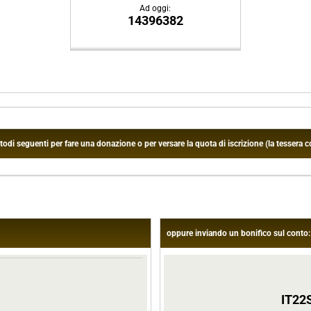
Ad oggi:
14396382
 seguenti per fare una donazione o per versare la quota di iscrizione (la tessera co
oppure inviando un bonifico sul conto:
IT22