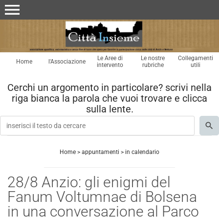
menu
Le Aree di
Le nostre
Collegamenti
Home
l'Associazione
intervento
rubriche
utili
Cerchi un argomento in particolare? scrivi nella
riga bianca la parola che vuoi trovare e clicca
sulla lente.
Home
>
appuntamenti
>
in calendario
28/8 Anzio: gli enigmi del
Fanum Voltumnae di Bolsena
in una conversazione al Parco