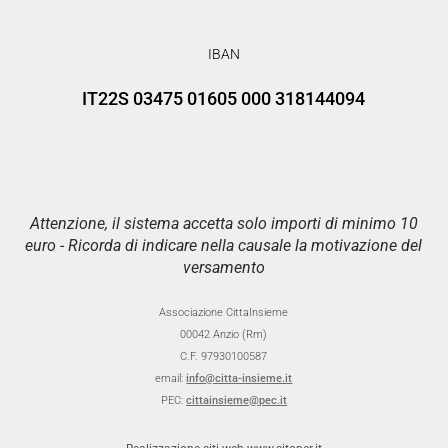
IBAN
IT22S 03475 01605 000 318144094
Attenzione, il sistema accetta solo importi di minimo 10
euro - Ricorda di indicare nella causale la motivazione del
versamento
Associazione CittaInsieme
00042 Anzio (Rm)
C.F. 97930100587
email:
info@citta-insieme.it
PEC:
cittainsieme@pec.it