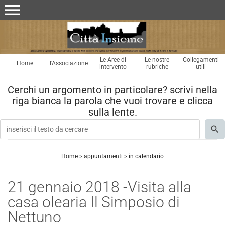
menu
Le Aree di
Le nostre
Collegamenti
Home
l'Associazione
intervento
rubriche
utili
Cerchi un argomento in particolare? scrivi nella
riga bianca la parola che vuoi trovare e clicca
sulla lente.
Home
>
appuntamenti
>
in calendario
21 gennaio 2018 -Visita alla
casa olearia Il Simposio di
Nettuno