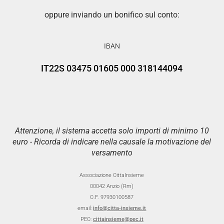
oppure inviando un bonifico sul conto:
IBAN
IT22S 03475 01605 000 318144094
Attenzione, il sistema accetta solo importi di minimo 10
euro - Ricorda di indicare nella causale la motivazione del
versamento
Associazione CittaInsieme
00042 Anzio (Rm)
C.F. 97930100587
email:
info@citta-insieme.it
PEC:
cittainsieme@pec.it