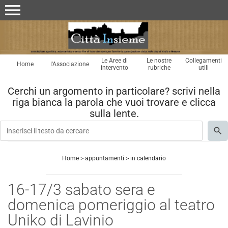
menu
Le Aree di
Le nostre
Collegamenti
Home
l'Associazione
intervento
rubriche
utili
Cerchi un argomento in particolare? scrivi nella
riga bianca la parola che vuoi trovare e clicca
sulla lente.
Home
>
appuntamenti
>
in calendario
16-17/3 sabato sera e
domenica pomeriggio al teatro
Uniko di Lavinio