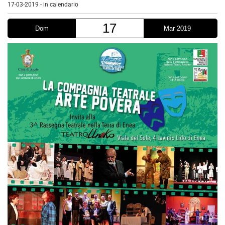
17-03-2019
-
in calendario
17
Dom
Mar 2019